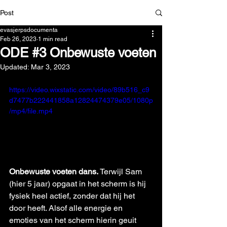
Post
evasjerpsdocumenta
Feb 26, 2023
1 min read
ODE #3 Onbewuste voeten
Updated:
Mar 3, 2023
https://video.wixstatic.com/video/89b516_c9
d7477b222441858a12824474379e05/1080p
/mp4/file.mp4
Onbewuste voeten dans.
 Terwijl Sam 
(hier 5 jaar) opgaat in het scherm is hij 
fysiek heel actief, zonder dat hij het 
door heeft. Alsof alle energie en 
emoties van het scherm hierin geuit 